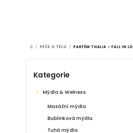
Přejít na obsah
/
PÉČE O TĚLO
/
PARFÉM THALIA – FALL IN L
DOMŮ
Postranní panel
Kategorie
Přeskočit kategorie
Mýdla & Welness
Masážní mýdla
Bublinková mýdla
Tuhá mýdla