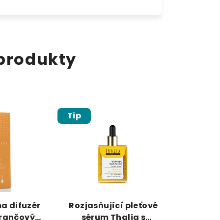
 produkty
Tip
a difuzér
Rozjasňující pleťové
erančový
sérum Thalia s