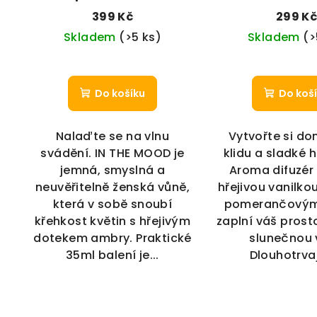
(35 ml)
květ a Vanilka
399 Kč
299 K
Skladem
(>5 ks)
Skladem
(>
Do košíku
Do koš
Nalaďte se na vlnu
Vytvořte si d
svádění. IN THE MOOD je
klidu a sladké 
jemná, smyslná a
Aroma difuzér 
neuvěřitelně ženská vůně,
hřejivou vanilko
která v sobě snoubí
pomerančovým
křehkost květin s hřejivým
zaplní váš prost
dotekem ambry. Praktické
slunečnou 
35ml balení je...
Dlouhotrvají