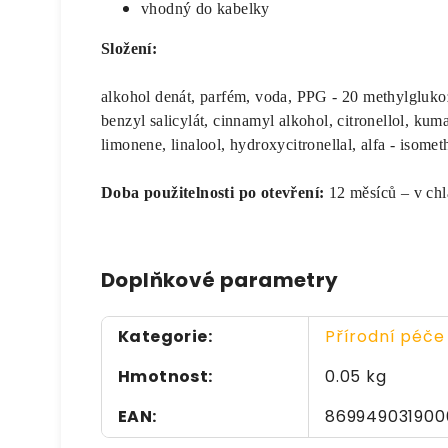
vhodný do kabelky
Složení:
alkohol denát, parfém, voda, PPG - 20 methylglukoz
benzyl salicylát, cinnamyl alkohol, citronellol, kum
limonene, linalool, hydroxycitronellal, alfa - isome
Doba použitelnosti po otevření:
12 měsíců – v chl
Doplňkové parametry
Kategorie
:
Přírodní péče 
Hmotnost
:
0.05 kg
EAN
:
869949031900