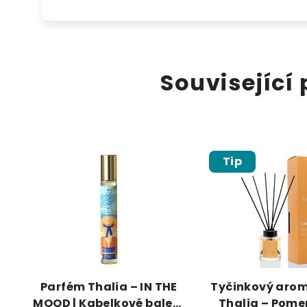
Související
Tip
Parfém Thalia – IN THE
Tyčinkový arom
MOOD | Kabelkové balení
Thalia – Pom