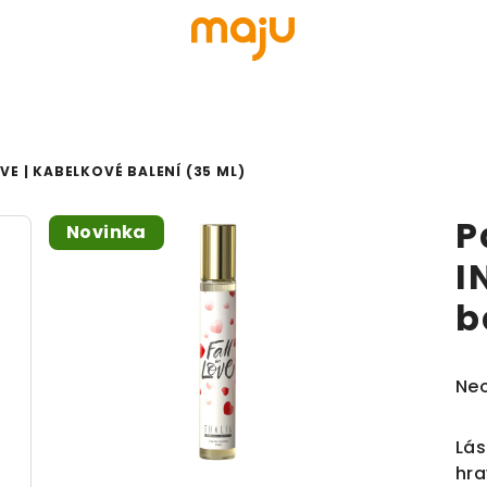
OVE | KABELKOVÉ BALENÍ (35 ML)
P
Novinka
I
b
Prů
Ne
Lás
hra