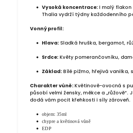
Vysoká koncentrace:
I malý flakon
Thalia vydrží týdny každodenního p
Vonný profil:
Hlava:
Sladká hruška, bergamot, rů
Srdce:
Květy pomerančovníku, damaš
Základ:
Bílé pižmo, hřejivá vanilka,
Charakter vůně:
Květinově-ovocná s pu
působí velmi žensky, měkce a „růžově“. J
dodá vám pocit křehkosti i síly zároveň.
objem: 35ml
chypre a květinová vůně
EDP