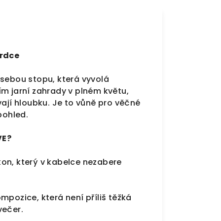
srdce
 sebou stopu, která vyvolá
ím jarní zahrady v plném květu,
vají hloubku. Je to vůně pro věčné
pohled.
VE?
kon, který v kabelce nezabere
pozice, která není příliš těžká
večer.