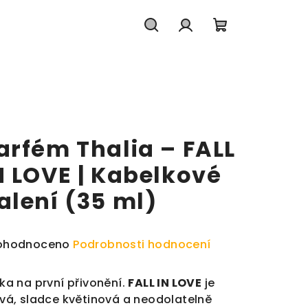
Hledat
Přihlášení
Nákupní koš
arfém Thalia – FALL
N LOVE | Kabelkové
alení (35 ml)
měrné hodnocení produktu je 0,0 z 5 hvězdiček.
ohodnoceno
Podrobnosti hodnocení
ka na první přivonění.
FALL IN LOVE
je
vá, sladce květinová a neodolatelně