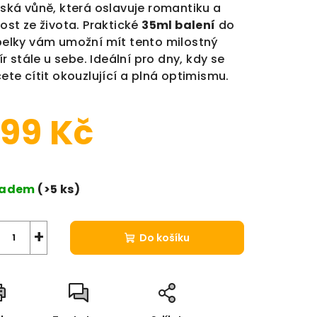
ská vůně, která oslavuje romantiku a
ost ze života. Praktické
35ml balení
do
elky vám umožní mít tento milostný
xír stále u sebe. Ideální pro dny, kdy se
ete cítit okouzlující a plná optimismu.
99 Kč
ná cena:
ladem
(>5 ks)
+
Do košíku