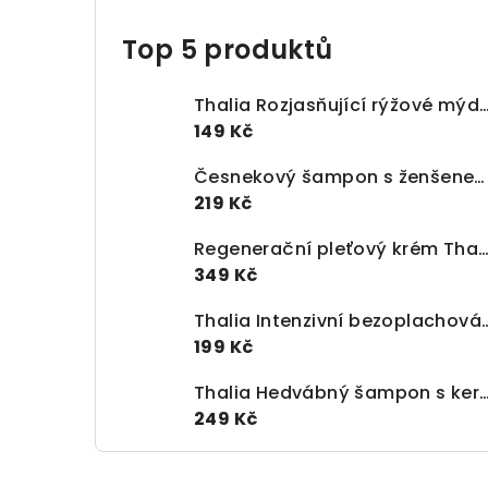
Top 5 produktů
Thalia Rozjasňující rýžové mýdlo – Rice S
149 Kč
Česnekový šampon s ženšenem proti vypadávání vlasů (300 ml)
219 Kč
Regenerační pleťový krém Thalia s granátovým jablkem 
349 Kč
Thalia Intenzivní bezoplachová maska na vlasy 
199 Kč
Thalia Hedvábný šampon s keratinem – Pro hloubkovou 
249 Kč