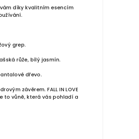
 vám díky kvalitním esencím
oužívání.
žový grep.
ská růže, bílý jasmín.
 santalové dřevo.
drovým závěrem. FALL IN LOVE
e to vůně, která vás pohladí a