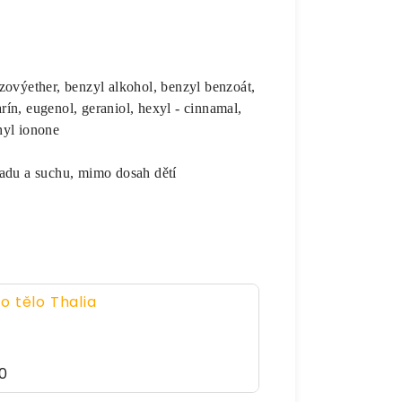
ovýether, benzyl alkohol, benzyl benzoát,
arín, eugenol, geraniol, hexyl - cinnamal,
thyl ionone
adu a suchu, mimo dosah dětí
o tělo Thalia
0