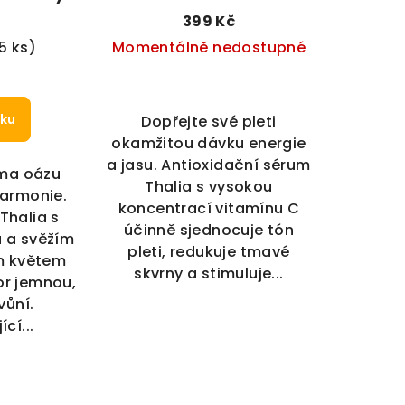
 (100 ml)
vitamínem C (30 ml)
č
399 Kč
5 ks)
Momentálně nedostupné
íku
Dopřejte své pleti
okamžitou dávku energie
a jasu. Antioxidační sérum
oma oázu
Thalia s vysokou
harmonie.
koncentrací vitamínu C
Thalia s
účinně sjednocuje tón
u a svěžím
pleti, redukuje tmavé
 květem
skvrny a stimuluje...
or jemnou,
vůní.
cí...