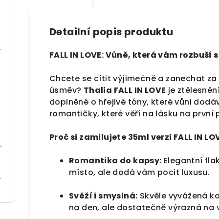
Detailní popis produktu
oap (150 g)
FALL IN LOVE: Vůně, která vám rozbuší 
Chcete se cítit výjimečně a zanechat za
úsměv?
Thalia FALL IN LOVE
je ztělesněn
doplněné o hřejivé tóny, které vůni dodá
(250 ml)
romantičky, které věří na lásku na první 
Proč si zamilujete 35ml verzi FALL IN LO
| Regenerace & Ochrana (150 ml)
Romantika do kapsy:
Elegantní fla
místo, ale dodá vám pocit luxusu.
obnovu (300 ml)
Svěží i smyslná:
Skvěle vyvážená kom
na den, ale dostatečně výrazná na 