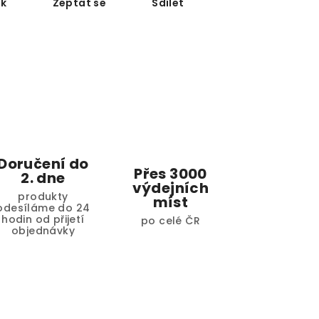
sk
Zeptat se
Sdílet
Doručení do
Přes 3000
2. dne
výdejních
produkty
míst
odesíláme do 24
hodin od přijetí
po celé ČR
objednávky