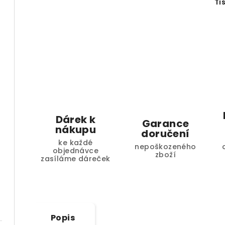
Ti
Dárek k
Garance
nákupu
doručení
ke každé
nepoškozeného
objednávce
zboží
zasíláme dáreček
Popis