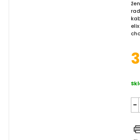
žen
rad
kab
eli
chc
3
Měr
Sk
−