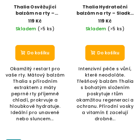
Thalia Osvěžující
Thalia Hydratační
balzám na rty –
balzám na rty – Sladká
Chladivá máta
třešeň
119 Kč
119 Kč
Skladem
(>5 ks)
Skladem
(>5 ks)
Do košíku
Do košíku
Okamžitý restart pro
Intenzivní péče s vůní,
vaše rty. Mátový balzám
které neodoláte.
Thalia s přírodním
Třešňový balzám Thalia
extraktem z máty
s bohatým složením
peprné rty příjemně
poskytuje rtům
chladí, prokrvuje a
okamžitou regeneraci a
hloubkově hydratuje.
ochranu. Přírodní vosky
Ideální pro unavené
a vitamín E zacelují
nebo sluncem...
drobné...