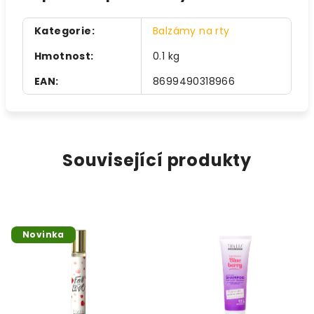
Kategorie
:
Balzámy na rty
Hmotnost
:
0.1 kg
EAN
:
8699490318966
Související produkty
Novinka