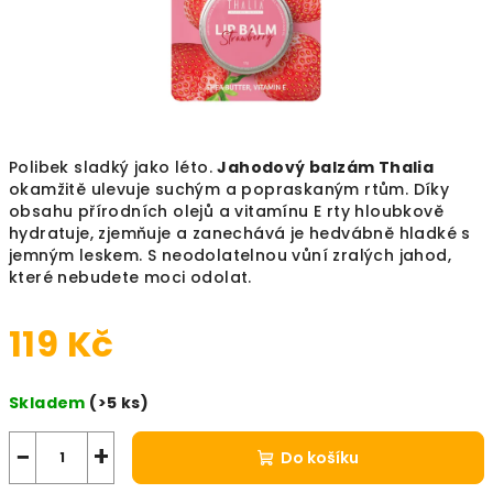
Polibek sladký jako léto.
Jahodový balzám Thalia
okamžitě ulevuje suchým a popraskaným rtům. Díky
obsahu přírodních olejů a vitamínu E rty hloubkově
hydratuje, zjemňuje a zanechává je hedvábně hladké s
jemným leskem. S neodolatelnou vůní zralých jahod,
které nebudete moci odolat.
119 Kč
Měrná cena:
Skladem
(>5 ks)
−
+
Do košíku