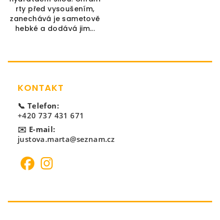
rty před vysoušením,
zanechává je sametově
hebké a dodává jim...
Zápatí
KONTAKT
📞 Telefon:
+420 737 431 671
✉️ E-mail:
justova.marta@seznam.cz