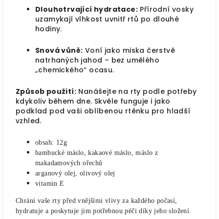
Dlouhotrvající hydratace:
Přírodní vosky
uzamykají vlhkost uvnitř rtů po dlouhé
hodiny.
Snová vůně:
Voní jako miska čerstvě
natrhaných jahod – bez umělého
„chemického“ ocasu.
Způsob použití:
Nanášejte na rty podle potřeby
kdykoliv během dne. Skvěle funguje i jako
podklad pod vaši oblíbenou rtěnku pro hladší
vzhled.
obsah: 12g
bambucké máslo, kakaové máslo, máslo z
makadamových ořechů
arganový olej, olivový olej
vitamin E
Chrání vaše rty před vnějšími vlivy za každého počasí,
hydratuje a poskytuje jim potřebnou péči díky jeho složení.