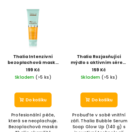
Thalia Intenzivní
Thalia Rozjasňující
bezoplachová maska
mýdlo s aktivním sérem
na vlasy | Regenerace
– Glow Up (140 g)
199 Kč
159 Kč
& Ochrana (150 ml)
Skladem
(>5 ks)
Skladem
(>5 ks)
Do košíku
Do košíku
Profesionální péče,
Probuďte v sobě vnitřní
která se neoplachuje.
záři. Thalia Bubble Serum
Bezoplachová maska
Soap Glow Up (140 g) s