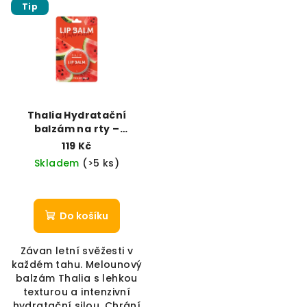
Tip
Thalia Hydratační
balzám na rty –
Šťavnatý vodní meloun
119 Kč
Skladem
(>5 ks)
Do košíku
Závan letní svěžesti v
každém tahu. Melounový
balzám Thalia s lehkou
texturou a intenzivní
hydratační silou. Chrání