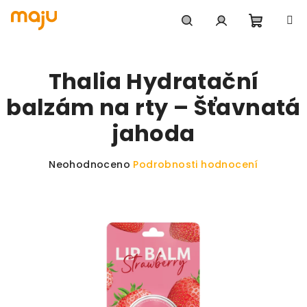
Přejít na obsah
Nákupn
Hledat
Přihlášení
Thalia Hydratační
balzám na rty – Šťavnatá
jahoda
Průměrné hodnocení produktu je 0,0 z 5 hvězdiče
Neohodnoceno
Podrobnosti hodnocení