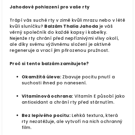
Jahodové pohlazení pro vaše rty
Trápí vás suché rty v zimě kvůli mrazu nebo v létě
kvůli sluníčku?
Balzám Thalia Jahoda
je váš
věrný společník do každé kapsy i kabelky.
Nejenže rty chrání před nepříznivými vlivy okolí,
ale díky svému výživnému složení je aktivně
regeneruje a vrací jim přirozenou pružnost.
Proč si tento balzám zamilujete?
Okamžitá úleva:
Zbavuje pocitu pnutí a
suchosti ihned po nanesení.
Vitamínová ochrana:
Vitamín E působí jako
antioxidant a chrání rty před stárnutím.
Bez lepivého pocitu:
Lehká textura, která
rty nezatěžuje, ale vytvoří na nich ochranný
film.