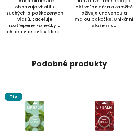
Thalia okamžitě
inovativní technologií
obnovuje vitalitu
aktivního séra okamžitě
suchých a poškozených
oživuje unavenou a
vlasů, zaceluje
mdlou pokožku. Unikátní
roztřepené konečky a
složení s...
chrání vlasové vlákno...
Podobné produkty
Tip