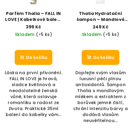
Parfém Thalia – FALL IN
Thalia Hydratační
LOVE | Kabelkové balení
šampon – Mandlové
(35 ml)
mléko & Borůvka (250
399 Kč
249 Kč
ml)
Skladem
(>5 ks)
Skladem
(>5 ks)
Do košíku
Do košíku
Láska na první přivonění.
Dopřejte svým vlasům
FALL IN LOVE je hravá,
luxusní péči plnou
sladce květinová a
antioxidantů. Šampon
neodolatelně ženská
Thalia s mandlovým
vůně, která oslavuje
mlékem a extraktem z
romantiku a radost ze
borůvek jemně čistí,
života. Praktické 35ml
chrání intenzitu barvy a
balení do kabelky vám...
dodává vlasům
neuvěřitelnou...