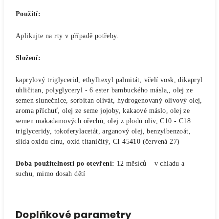
Použití:
Aplikujte na rty v případě potřeby.
Složení:
kaprylový triglycerid, ethylhexyl palmitát, včelí vosk, dikapryl
uhličitan, polyglyceryl - 6 ester bambuckého másla,, olej ze
semen slunečnice, sorbitan olivát, hydrogenovaný olivový olej,
aroma příchuť, olej ze seme jojoby, kakaové máslo, olej ze
semen makadamových ořechů, olej z plodů oliv, C10 - C18
triglyceridy, tokoferylacetát, arganový olej, benzylbenzoát,
slída oxidu cínu, oxid titaničitý, CI 45410 (červená 27)
Doba použitelnosti po otevření:
12 měsíců – v chladu a
suchu, mimo dosah dětí
Doplňkové parametry