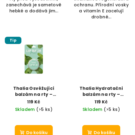
zanechává je sametově
ochranu. Přírodní vosky
hebké a dodává jim...
a vitamín E zacelují
drobné...
Tip
Thalia Osvěžující
Thalia Hydratační
balzám na rty –
balzám na rty –
Chladivá máta
Šťavnatá jahoda
119 Kč
119 Kč
Skladem
(>5 ks)
Skladem
(>5 ks)
Do košíku
Do košíku