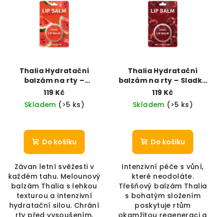
Thalia Hydratační
Thalia Hydratační
balzám na rty –
balzám na rty – Sladká
Šťavnatý vodní meloun
třešeň
119 Kč
119 Kč
Skladem
(>5 ks)
Skladem
(>5 ks)
Do košíku
Do košíku
Závan letní svěžesti v
Intenzivní péče s vůní,
každém tahu. Melounový
které neodoláte.
balzám Thalia s lehkou
Třešňový balzám Thalia
texturou a intenzivní
s bohatým složením
hydratační silou. Chrání
poskytuje rtům
rty před vysoušením,
okamžitou regeneraci a