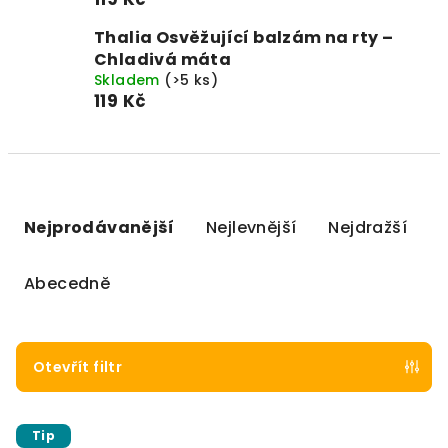
Thalia Osvěžující balzám na rty –
Chladivá máta
Skladem
(>5 ks)
119 Kč
Řazení produktů
Nejprodávanější
Nejlevnější
Nejdražší
Abecedně
Otevřít filtr
Výpis produktů
Tip