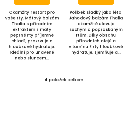
Okamžitý restart pro
Polibek sladký jako léto.
vaše rty. Mátový balzám
Jahodový balzám Thalia
Thalia s přírodním
okamžitě ulevuje
extraktem z máty
suchým a popraskaným
peprné rty příjemně
rtům. Díky obsahu
chladí, prokrvuje a
přírodních olejů a
hloubkově hydratuje.
vitamínu E rty hloubkově
Ideální pro unavené
hydratuje, zjemňuje a...
nebo sluncem...
4
položek celkem
Ovládací prvky výpis