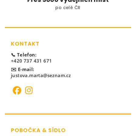
po celé ČR
Zápatí
KONTAKT
📞 Telefon:
+420 737 431 671
✉️ E-mail:
justova.marta@seznam.cz
POBOČKA & SÍDLO