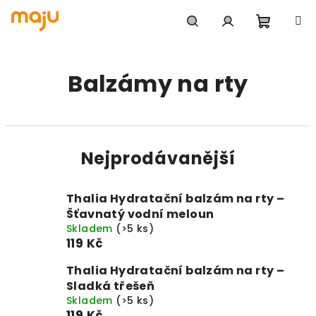
Přejít na obsah
Nákupn
Hledat
Přihlášení
Balzámy na rty
Nejprodávanější
Thalia Hydratační balzám na rty –
Šťavnatý vodní meloun
Skladem
(>5 ks)
119 Kč
Thalia Hydratační balzám na rty –
Sladká třešeň
Skladem
(>5 ks)
119 Kč