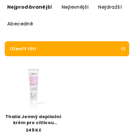
Nejprodávanější
Nejlevnější
Nejdražší
Abecedně
Otevřít filtr
Výpis produktů
Thalia Jemný depilační
krém pro citlivou
pokožku
249 Kč