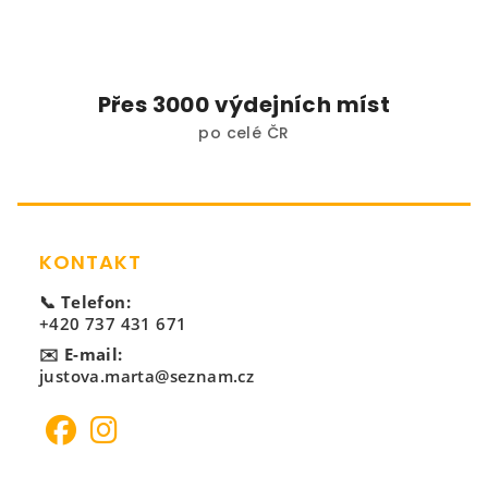
Přes 3000 výdejních míst
po celé ČR
Zápatí
KONTAKT
📞 Telefon:
+420 737 431 671
✉️ E-mail:
justova.marta@seznam.cz