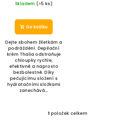
Skladem
(>5 ks)
Do košíku
Dejte sbohem žiletkám a
podráždění. Depilační
krém Thalia odstraňuje
chloupky rychle,
efektivně a naprosto
bezbolestně. Díky
pečujícímu složení s
hydratačními složkami
zanechává...
1
položek celkem
Ovládací prvky výpis