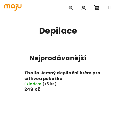
Přejít na obsah
Nákupn
Hledat
Přihlášení
Depilace
Nejprodávanější
Thalia Jemný depilační krém pro
citlivou pokožku
Skladem
(>5 ks)
249 Kč
Řazení produktů