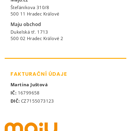
Štefánikova 310/8
500 11 Hradec Králové
Maju obchod
Dukelská tř. 1713
500 02 Hradec Králové 2
FAKTURAČNÍ ÚDAJE
Martina Juštová
IČ:
16799658
DIČ:
CZ7155073123