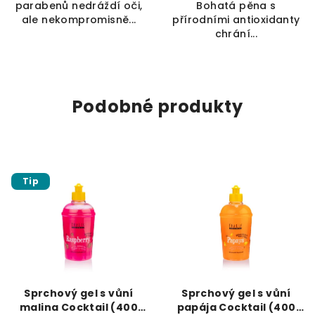
parabenů nedráždí oči,
Bohatá pěna s
ale nekompromisně...
přírodními antioxidanty
chrání...
Podobné produkty
Tip
Sprchový gel s vůní
Sprchový gel s vůní
malina Cocktail (400
papája Cocktail (400