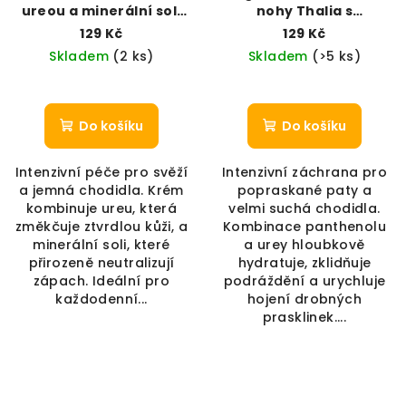
ureou a minerální solí
nohy Thalia s
(100 ml)
panthenolem a ureou
129 Kč
129 Kč
(100 ml)
Skladem
(2 ks)
Skladem
(>5 ks)
Do košíku
Do košíku
Intenzivní péče pro svěží
Intenzivní záchrana pro
a jemná chodidla. Krém
popraskané paty a
kombinuje ureu, která
velmi suchá chodidla.
změkčuje ztvrdlou kůži, a
Kombinace panthenolu
minerální soli, které
a urey hloubkově
přirozeně neutralizují
hydratuje, zklidňuje
zápach. Ideální pro
podráždění a urychluje
každodenní...
hojení drobných
prasklinek....