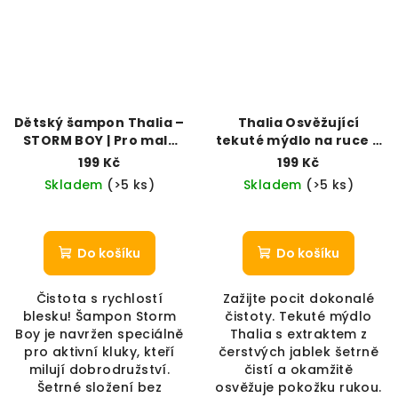
Dětský šampon Thalia –
Thalia Osvěžující
STORM BOY | Pro malé
tekuté mýdlo na ruce –
hrdiny (400 ml)
Jablko (400 ml)
199 Kč
199 Kč
Skladem
(>5 ks)
Skladem
(>5 ks)
Do košíku
Do košíku
Čistota s rychlostí
Zažijte pocit dokonalé
blesku! Šampon Storm
čistoty. Tekuté mýdlo
Boy je navržen speciálně
Thalia s extraktem z
pro aktivní kluky, kteří
čerstvých jablek šetrně
milují dobrodružství.
čistí a okamžitě
Šetrné složení bez
osvěžuje pokožku rukou.