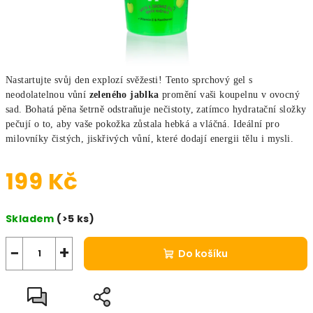
Nastartujte svůj den explozí svěžesti! Tento sprchový gel s
neodolatelnou vůní
zeleného jablka
promění vaši koupelnu v ovocný
sad. Bohatá pěna šetrně odstraňuje nečistoty, zatímco hydratační složky
pečují o to, aby vaše pokožka zůstala hebká a vláčná. Ideální pro
milovníky čistých, jiskřivých vůní, které dodají energii tělu i mysli.
199 Kč
Měrná cena:
Skladem
(>5 ks)
−
+
Do košíku