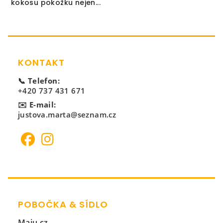
kokosu pokožku nejen...
Zápatí
KONTAKT
📞 Telefon:
+420 737 431 671
✉️ E-mail:
justova.marta@seznam.cz
POBOČKA & SÍDLO
Maju.cz