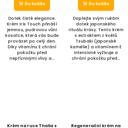
Do košíku
Do košíku
Dotek čisté elegance.
Dopřejte svým rukám
Krém Iris Touch přináší
dotek japonského
jemnou, pudrovou vůni
rituálu krásy. Tento krém
kosatce, která vás bude
s extraktem z květů
provázet po celý den.
Tsubaki (japonské
Díky vitamínu E chrání
kamélie) a vitamínem E
pokožku před
intenzivně vyživuje a
nepříznivými vlivy a...
chrání pokožku před...
Krém na ruce Thalia s
Regenerační krém na