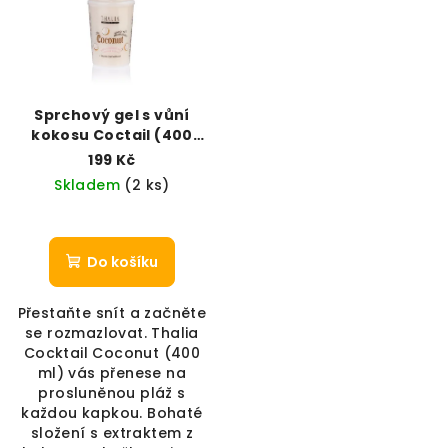
Sprchový gel s vůní
kokosu Coctail (400
ml)
199 Kč
Skladem
(2 ks)
Do košíku
Přestaňte snít a začněte
se rozmazlovat. Thalia
Cocktail Coconut (400
ml) vás přenese na
prosluněnou pláž s
každou kapkou. Bohaté
složení s extraktem z