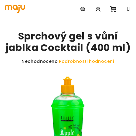
Přejít na obsah
Nákupn
Hledat
Přihlášení
Sprchový gel s vůní
jablka Cocktail (400 ml)
Průměrné hodnocení produktu je 0,0 z 5 hvězdiče
Neohodnoceno
Podrobnosti hodnocení