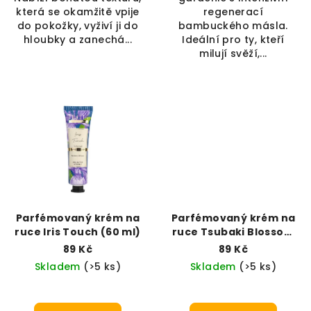
která se okamžitě vpije
regenerací
do pokožky, vyživí ji do
bambuckého másla.
hloubky a zanechá...
Ideální pro ty, kteří
milují svěží,...
Parfémovaný krém na
Parfémovaný krém na
ruce Iris Touch (60 ml)
ruce Tsubaki Blossom
(60 ml)
89 Kč
89 Kč
Skladem
(>5 ks)
Skladem
(>5 ks)