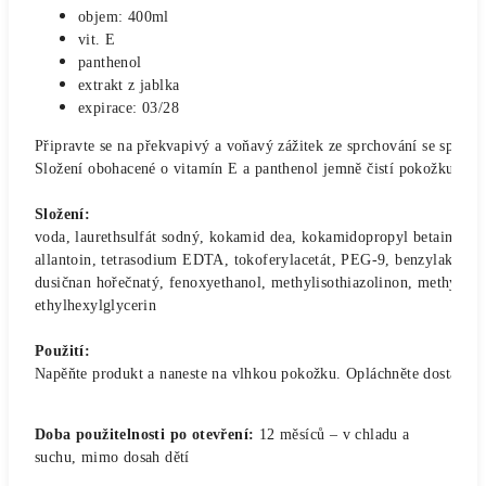
objem: 400ml
vit. E
panthenol
extrakt z jablka
expirace: 03/28
Připravte se na překvapivý a voňavý zážitek ze sprchování se sprch
Složení obohacené o vitamín E a panthenol jemně čistí pokožku a po
Složení: 
voda, laurethsulfát sodný, kokamid dea, kokamidopropyl betain, chlor
allantoin, tetrasodium EDTA, tokoferylacetát, PEG-9, benzylakohol, 
dusičnan hořečnatý, fenoxyethanol, methylisothiazolinon, methyliso
ethylhexylglycerin
Použití:
Napěňte produkt a naneste na vlhkou pokožku. Opláchněte dostate
Doba použitelnosti po otevření:
12 měsíců – v chladu a
suchu, mimo dosah dětí