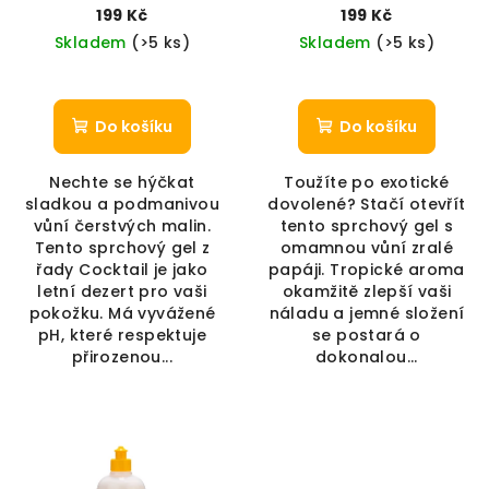
ml)
ml)
199 Kč
199 Kč
Skladem
(>5 ks)
Skladem
(>5 ks)
Do košíku
Do košíku
Nechte se hýčkat
Toužíte po exotické
sladkou a podmanivou
dovolené? Stačí otevřít
vůní čerstvých malin.
tento sprchový gel s
Tento sprchový gel z
omamnou vůní zralé
řady Cocktail je jako
papáji. Tropické aroma
letní dezert pro vaši
okamžitě zlepší vaši
pokožku. Má vyvážené
náladu a jemné složení
pH, které respektuje
se postará o
přirozenou...
dokonalou...