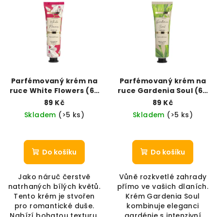
Parfémovaný krém na
Parfémovaný krém na
ruce White Flowers (60
ruce Gardenia Soul (60
ml)
ml)
89 Kč
89 Kč
Skladem
(>5 ks)
Skladem
(>5 ks)
Do košíku
Do košíku
Jako náruč čerstvě
Vůně rozkvetlé zahrady
natrhaných bílých květů.
přímo ve vašich dlaních.
Tento krém je stvořen
Krém Gardenia Soul
pro romantické duše.
kombinuje eleganci
Nabízí bohatou texturu,
gardénie s intenzivní