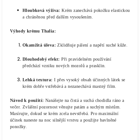
Hloubková výživa:
Krém zanechává pokožku elastickou
a chráněnou před dalším vysoušením.
Výhody krému Thalia:
Okamžitá úleva:
Zklidňuje pálení a napětí suché kůže.
Dlouhodobý efekt:
Při pravidelném používání
předchází vzniku nových mozolů a prasklin.
Lehká textura:
I přes vysoký obsah účinných látek se
krém dobře vstřebává a nezanechává mastný film.
Návod k použití:
Nanášejte na čistá a suchá chodidla ráno a
večer. Zvláštní pozornost věnujte patám a suchým místům.
Masírujte, dokud se krém zcela nevstřebá. Pro maximální
účinek naneste na noc silnější vrstvu a použijte bavlněné
ponožky.