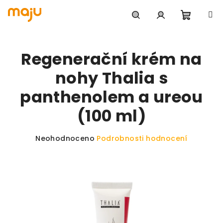
Přejít na obsah
Nákupn
Hledat
Přihlášení
Regenerační krém na
nohy Thalia s
panthenolem a ureou
(100 ml)
Průměrné hodnocení produktu je 0,0 z 5 hvězdiče
Neohodnoceno
Podrobnosti hodnocení