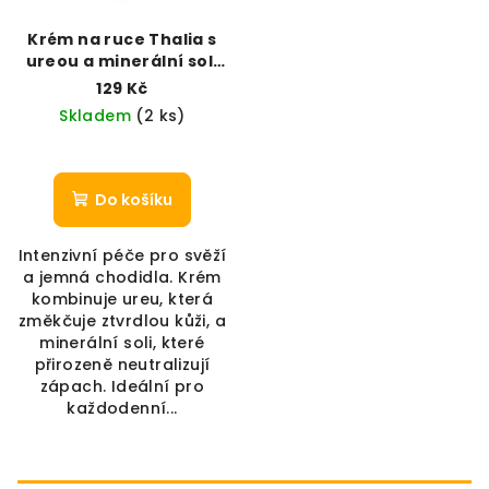
Krém na ruce Thalia s
ureou a minerální solí
(100 ml)
129 Kč
Skladem
(2 ks)
Do košíku
Intenzivní péče pro svěží
a jemná chodidla. Krém
kombinuje ureu, která
změkčuje ztvrdlou kůži, a
minerální soli, které
přirozeně neutralizují
zápach. Ideální pro
každodenní...
Zápatí