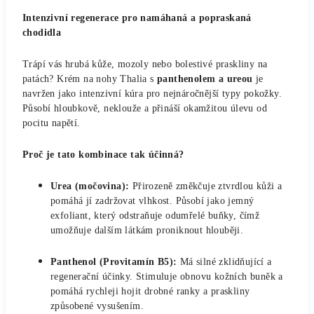
Intenzivní regenerace pro namáhaná a popraskaná
chodidla
Trápí vás hrubá kůže, mozoly nebo bolestivé praskliny na
patách? Krém na nohy Thalia s
panthenolem a ureou
je
navržen jako intenzivní kúra pro nejnáročnější typy pokožky.
Působí hloubkově, neklouže a přináší okamžitou úlevu od
pocitu napětí.
Proč je tato kombinace tak účinná?
Urea (močovina):
Přirozeně změkčuje ztvrdlou kůži a
pomáhá jí zadržovat vlhkost. Působí jako jemný
exfoliant, který odstraňuje odumřelé buňky, čímž
umožňuje dalším látkám proniknout hlouběji.
Panthenol (Provitamín B5):
Má silné zklidňující a
regenerační účinky. Stimuluje obnovu kožních buněk a
pomáhá rychleji hojit drobné ranky a praskliny
způsobené vysušením.