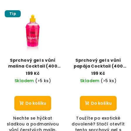
Tip
Sprchový gel s vůní
Sprchový gel s vůní
malina Cocktail (400
papája Cocktail (400
ml)
ml)
199 Kč
199 Kč
Skladem
(>5 ks)
Skladem
(>5 ks)
Do košíku
Do košíku
Nechte se hýčkat
Toužíte po exotické
sladkou a podmanivou
dovolené? Stačí otevřít
vůní čerstvých malin.
tento sprchový gel s