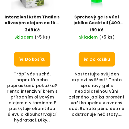
Intenzivní krém Thalia s
Sprchový gel s vůní
olivovým olejem na tělo
jablka Cocktail (400
i obličej (250 ml)
ml)
349 Kč
199 Kč
Skladem
(>5 ks)
Skladem
(>5 ks)
Do košíku
Do košíku
Trápí vás suchá,
Nastartujte svůj den
napnutá nebo
explozí svěžesti! Tento
popraskaná pokožka?
sprchový gel s
Tento intenzivní krém s
neodolatelnou vůní
přírodním olivovým
zeleného jablka promění
olejem a vitamínem E
vaši koupelnu v ovocný
poskytuje okamžitou
sad. Bohatá pěna šetrně
úlevu a dlouhotrvající
odstraňuje nečistoty,...
hydrataci. Díky...