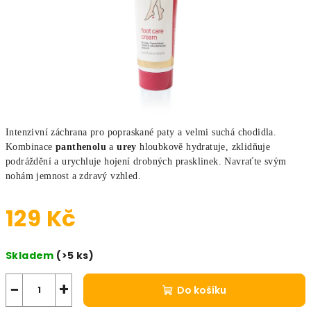
Intenzivní záchrana pro popraskané paty a velmi suchá chodidla.
Kombinace
panthenolu
a
urey
hloubkově hydratuje, zklidňuje
podráždění a urychluje hojení drobných prasklinek. Navraťte svým
nohám jemnost a zdravý vzhled.
129 Kč
Měrná cena:
Skladem
(>5 ks)
−
+
Do košíku