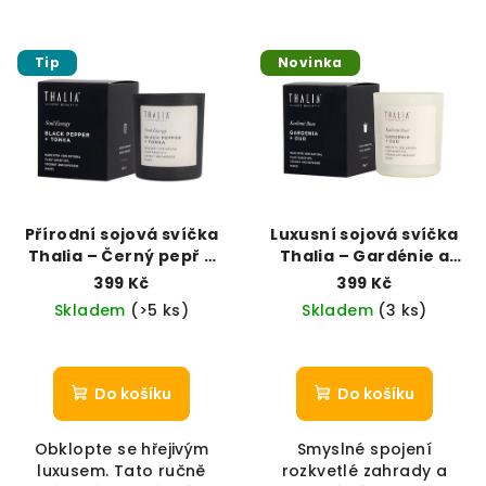
Tip
Novinka
Přírodní sojová svíčka
Luxusní sojová svíčka
Thalia – Černý pepř a
Thalia – Gardénie a
Fazole Tonka
Oud
399 Kč
399 Kč
Skladem
(>5 ks)
Skladem
(3 ks)
Do košíku
Do košíku
Obklopte se hřejivým
Smyslné spojení
luxusem. Tato ručně
rozkvetlé zahrady a