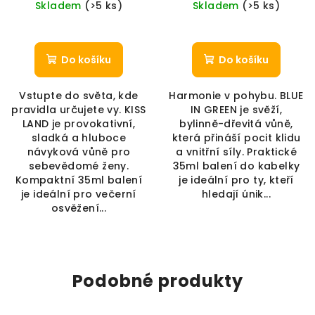
Skladem
(>5 ks)
Skladem
(>5 ks)
Do košíku
Do košíku
Vstupte do světa, kde
Harmonie v pohybu. BLUE
pravidla určujete vy. KISS
IN GREEN je svěží,
LAND je provokativní,
bylinně-dřevitá vůně,
sladká a hluboce
která přináší pocit klidu
návyková vůně pro
a vnitřní síly. Praktické
sebevědomé ženy.
35ml balení do kabelky
Kompaktní 35ml balení
je ideální pro ty, kteří
je ideální pro večerní
hledají únik...
osvěžení...
Podobné produkty