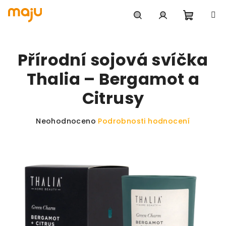
Přejít na obsah
Nákupn
Hledat
Přihlášení
Přírodní sojová svíčka
Thalia – Bergamot a
Citrusy
Průměrné hodnocení produktu je 0,0 z 5 hvězdiče
Neohodnoceno
Podrobnosti hodnocení