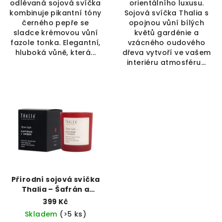
odlévaná sojová svíčka
orientálního luxusu.
kombinuje pikantní tóny
Sojová svíčka Thalia s
černého pepře se
opojnou vůní bílých
sladce krémovou vůní
květů gardénie a
fazole tonka. Elegantní,
vzácného oudového
hluboká vůně, která...
dřeva vytvoří ve vašem
interiéru atmosféru...
Přírodní sojová svíčka
Thalia – Šafrán a
Jantar
399 Kč
Skladem
(>5 ks)