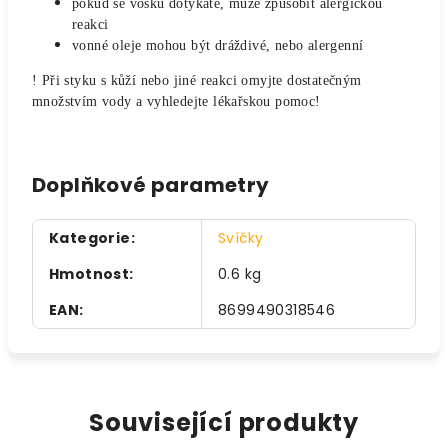
pokud se vosku dotýkáte, může způsobit alergickou
reakci
vonné oleje mohou být dráždivé, nebo alergenní
! Při styku s kůží nebo jiné reakci omyjte dostatečným
množstvím vody a vyhledejte lékařskou pomoc!
Doplňkové parametry
Kategorie
:
Svíčky
Hmotnost
:
0.6 kg
EAN
:
8699490318546
Související produkty