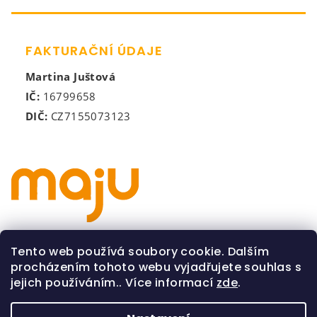
FAKTURAČNÍ ÚDAJE
Martina Juštová
IČ:
16799658
DIČ:
CZ7155073123
Všeobecné obchodní podmínky
Tento web používá soubory cookie. Dalším
procházením tohoto webu vyjadřujete souhlas s
Podmínky ochrany osobních údajů
jejich používáním.. Více informací
zde
.
Souhlas se zpracováním osobních údajů