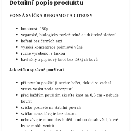
Detailní popis produktu
VONNÁ SVÍČKA BERGAMOT A CITRUSY
hmotnost: 150g
veganské, biologicky rozložitelné a udržitelné složení
hoření bez černých sazí
vysoká koncentrace prémiové vůně
ručně vyrobeno, s láskou
bavlněný a papírový knot bez těžkých kovů
Jak svíčku správně používat?
při prvním použití ji nechte hořet, dokud se vrchní
vrstva vosku zcela nerozpustí
před každým použitím zkraťte knot na 0,5 cm - nebude
kouřit
svíčku postavte na stabilní povrch
svíčku nenechávejte bez dozoru
uchovávejte mimo dosah dětí a mimo dosah věcí, které
by se mohli vznítit