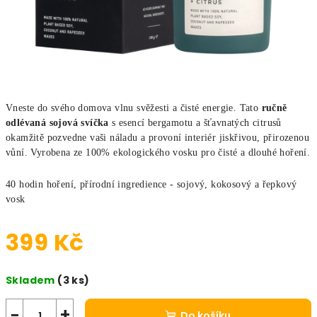
Vneste do svého domova vlnu svěžesti a čisté energie. Tato
ručně
odlévaná sojová svíčka
s esencí bergamotu a šťavnatých citrusů
okamžitě pozvedne vaši náladu a provoní interiér jiskřivou, přirozenou
vůní. Vyrobena ze 100% ekologického vosku pro čisté a dlouhé hoření.
40 hodin hoření, přírodní ingredience - sojový, kokosový a řepkový
vosk
399 Kč
Měrná cena:
Skladem
(3 ks)
−
+
Do košíku