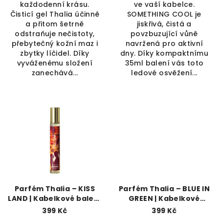
každodenní krásu.
ve vaší kabelce.
Čisticí gel Thalia účinně
SOMETHING COOL je
a přitom šetrně
jiskřivá, čistá a
odstraňuje nečistoty,
povzbuzující vůně
přebytečný kožní maz i
navržená pro aktivní
zbytky líčidel. Díky
dny. Díky kompaktnímu
vyváženému složení
35ml balení vás toto
zanechává...
ledové osvěžení...
Parfém Thalia – KISS
Parfém Thalia – BLUE IN
LAND | Kabelkové balení
GREEN | Kabelkové
(35 ml)
balení (35 ml)
399 Kč
399 Kč