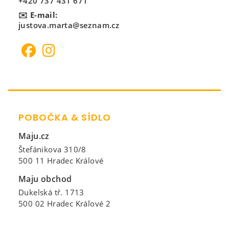
+420 737 431 671
✉️ E-mail:
justova.marta@seznam.cz
POBOČKA & SÍDLO
Maju.cz
Štefánikova 310/8
500 11 Hradec Králové
Maju obchod
Dukelská tř. 1713
500 02 Hradec Králové 2