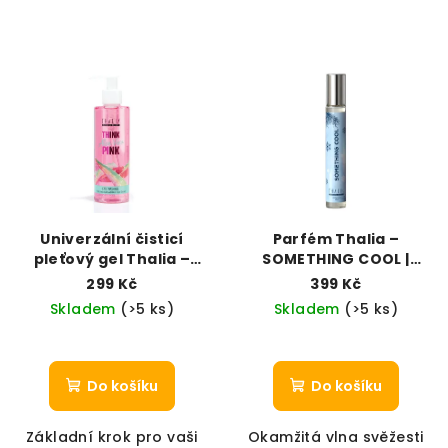
Univerzální čisticí
Parfém Thalia –
pleťový gel Thalia –
SOMETHING COOL |
Svěžest a rovnováha
Kabelkové balení (35
299 Kč
399 Kč
(200 ml)
ml)
Skladem
(>5 ks)
Skladem
(>5 ks)
Do košíku
Do košíku
Základní krok pro vaši
Okamžitá vlna svěžesti