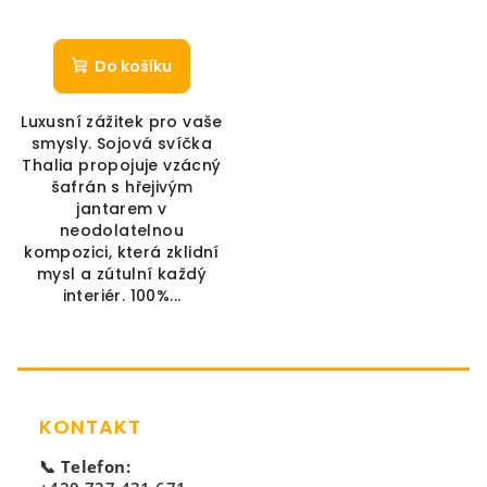
Do košíku
Luxusní zážitek pro vaše
smysly. Sojová svíčka
Thalia propojuje vzácný
šafrán s hřejivým
jantarem v
neodolatelnou
kompozici, která zklidní
mysl a zútulní každý
interiér. 100%...
Zápatí
KONTAKT
📞 Telefon: