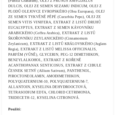
(Punica Granatum), OLEJ Z PRUNUS AMYGDALUS
DULCIS, OLEJ ZE SEMEN SEZAMU INDICUM, OLEJ Z
PLODŮ OLEJOVCE EVROPSKÉHO (Olea Europaea), OLEJ
ZE SEMEN TYKVĚNĚ PĚPÉ (Cucurbita Pepo), OLEJ ZE
SEMEN VITIS VINIFERA, EXTRAKT Z LISTŮ DRUHŮ
EUCALYPTUS, EXTRAKT Z SEMEN KÁVOVNÍKU
ARABICKÉHO (Coffea Arabica), EXTRAKT Z LISTŮ
ŠKOŘOVNÍKU ZEYLANICKÉHO (Cinnamomum
Zeylanicum), EXTRAKT Z LISTŮ KRÁLOVSKÉHO (Juglans
Regia), EXTRAKT Z LISTŮ MELISSA OFFICINALIS,
PARFÉM (VŮNĚ), GLYCERIN, PEG-12 DIMETHIKON,
BENZYLALKOHOL, EXTRAKT Z KOŘENĚ
ACANTHOPANAX SENTICOSUS, EXTRAKT Z CIBULE
ČESNEK SETNÝ (Allium Sativum), PANTHENOL,
PIROCTONEOLAMIN, AMODIMETHIKON,
POLYQUATERNIUM-10, POLYQUATERNIUM-7,
ALLANTOIN, KYSELINA DEHYDROOCTOVÁ,
TETRASODIUM EDTA, CHLORID CETRIMONIA,
TRIDECETH-12, KYSELINA CITRONOVÁ.
Použití: