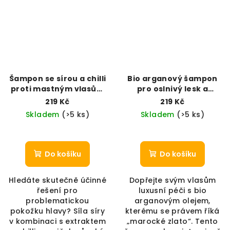
Šampon se sírou a chilli
Bio arganový šampon
proti mastným vlasům
pro oslnivý lesk a
a lupům (300 ml)
objem (300 ml)
219 Kč
219 Kč
Skladem
(>5 ks)
Skladem
(>5 ks)
Do košíku
Do košíku
Hledáte skutečně účinné
Dopřejte svým vlasům
řešení pro
luxusní péči s bio
problematickou
arganovým olejem,
pokožku hlavy? Síla síry
kterému se právem říká
v kombinaci s extraktem
„marocké zlato“. Tento