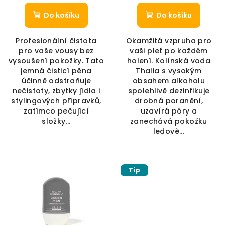
Do košíku
Do košíku
Profesionální čistota
Okamžitá vzpruha pro
pro vaše vousy bez
vaši pleť po každém
vysoušení pokožky. Tato
holení. Kolínská voda
jemná čisticí pěna
Thalia s vysokým
účinně odstraňuje
obsahem alkoholu
nečistoty, zbytky jídla i
spolehlivě dezinfikuje
stylingových přípravků,
drobná poranění,
zatímco pečující
uzavírá póry a
složky...
zanechává pokožku
ledově...
Tip