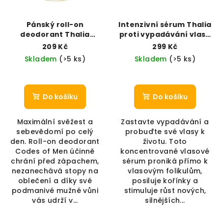
Pánský roll-on
Intenzivní sérum Thalia
deodorant Thalia
proti vypadávání vlasů
Codes of Men (50 ml)
(100 ml)
209 Kč
299 Kč
Skladem
(>5 ks)
Skladem
(>5 ks)
Do košíku
Do košíku
Maximální svěžest a
Zastavte vypadávání a
sebevědomí po celý
probuďte své vlasy k
den. Roll-on deodorant
životu. Toto
Codes of Men účinně
koncentrované vlasové
chrání před zápachem,
sérum proniká přímo k
nezanechává stopy na
vlasovým folikulům,
oblečení a díky své
posiluje kořínky a
podmanivé mužné vůni
stimuluje růst nových,
vás udrží v...
silnějších...