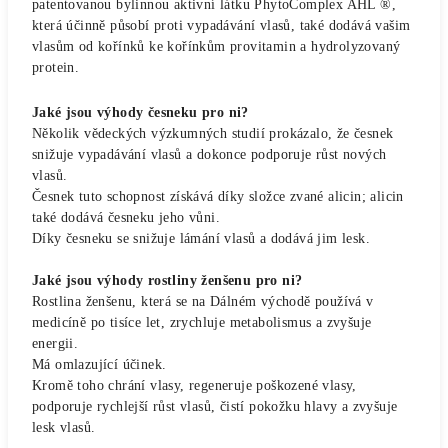
patentovanou bylinnou aktivní látku PhytoComplex AHL ®,
která účinně působí proti vypadávání vlasů, také dodává vašim
vlasům od kořínků ke kořínkům provitamin a hydrolyzovaný
protein.
Jaké jsou výhody česneku pro ni?
Několik vědeckých výzkumných studií prokázalo, že česnek
snižuje vypadávání vlasů a dokonce podporuje růst nových
vlasů.
Česnek tuto schopnost získává díky složce zvané alicin; alicin
také dodává česneku jeho vůni.
Díky česneku se snižuje lámání vlasů a dodává jim lesk.
Jaké jsou výhody rostliny ženšenu pro ni?
Rostlina ženšenu, která se na Dálném východě používá v
medicíně po tisíce let, zrychluje metabolismus a zvyšuje
energii.
Má omlazující účinek.
Kromě toho chrání vlasy, regeneruje poškozené vlasy,
podporuje rychlejší růst vlasů, čistí pokožku hlavy a zvyšuje
lesk vlasů.