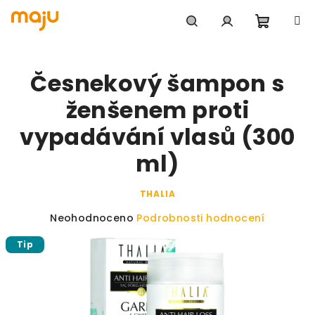
Přejít na obsah
Nákupn
Hledat
Přihlášení
Česnekový šampon s
ženšenem proti
vypadávání vlasů (300
ml)
THALIA
Průměrné hodnocení produktu je 0,0 z 5 hvězdiče
Neohodnoceno
Podrobnosti hodnocení
Tip