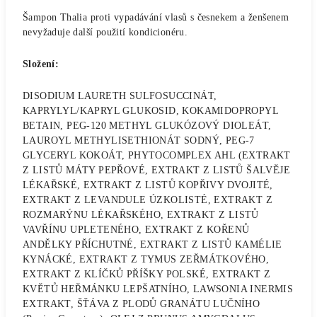
Šampon Thalia proti vypadávání vlasů s česnekem a ženšenem
nevyžaduje další použití kondicionéru.
Složení:
DISODIUM LAURETH SULFOSUCCINÁT,
KAPRYLYL/KAPRYL GLUKOSID, KOKAMIDOPROPYL
BETAIN, PEG-120 METHYL GLUKÓZOVÝ DIOLEÁT,
LAUROYL METHYLISETHIONÁT SODNÝ, PEG-7
GLYCERYL KOKOÁT, PHYTOCOMPLEX AHL (EXTRAKT
Z LISTŮ MÁTY PEPŘOVÉ, EXTRAKT Z LISTŮ ŠALVĚJE
LÉKAŘSKÉ, EXTRAKT Z LISTŮ KOPŘIVY DVOJITÉ,
EXTRAKT Z LEVANDULE ÚZKOLISTÉ, EXTRAKT Z
ROZMARÝNU LÉKAŘSKÉHO, EXTRAKT Z LISTŮ
VAVŘÍNU UPLETENÉHO, EXTRAKT Z KOŘENŮ
ANDĚLKY PŘÍCHUTNÉ, EXTRAKT Z LISTŮ KAMÉLIE
KYNÁCKÉ, EXTRAKT Z TYMUS ZEŘMÁTKOVÉHO,
EXTRAKT Z KLÍČKŮ PŘÍŠKY POLSKÉ, EXTRAKT Z
KVĚTŮ HEŘMÁNKU LEPŠATNÍHO, LAWSONIA INERMIS
EXTRAKT, ŠŤÁVA Z PLODŮ GRANÁTU LUČNÍHO