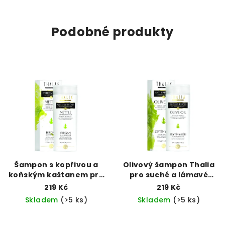
Podobné produkty
Šampon s kopřivou a
Olivový šampon Thalia
koňským kaštanem pro
pro suché a lámavé
rychlý růst vlasů (300
vlasy (300 ml)
219 Kč
219 Kč
ml)
Skladem
(>5 ks)
Skladem
(>5 ks)