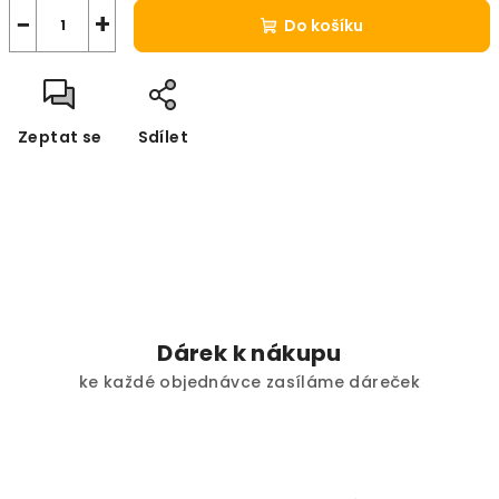
−
+
Do košíku
Zeptat se
Sdílet
Dárek k nákupu
ke každé objednávce zasíláme dáreček