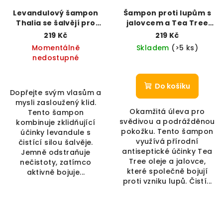
Levandulový šampon
Šampon proti lupům s
Thalia se šalvějí pro
jalovcem a Tea Tree
zklidnění pokožky (300
(300 ml)
219 Kč
219 Kč
ml)
Momentálně
Skladem
(>5 ks)
nedostupné
Do košíku
Dopřejte svým vlasům a
mysli zasloužený klid.
Okamžitá úleva pro
Tento šampon
svědivou a podrážděnou
kombinuje zklidňující
pokožku. Tento šampon
účinky levandule s
využívá přírodní
čistící silou šalvěje.
antiseptické účinky Tea
Jemně odstraňuje
Tree oleje a jalovce,
nečistoty, zatímco
které společně bojují
aktivně bojuje...
proti vzniku lupů. Čistí...