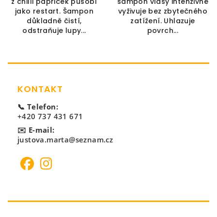
z chilli papriček působí
šampon vlasy intenzivně
jako restart. Šampon
vyživuje bez zbytečného
důkladně čistí,
zatížení. Uhlazuje
odstraňuje lupy...
povrch...
Zápatí
KONTAKT
📞 Telefon:
+420 737 431 671
✉️ E-mail:
justova.marta@seznam.cz