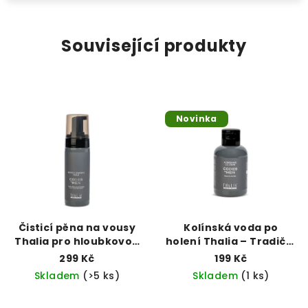
Související produkty
Novinka
Čisticí pěna na vousy
Kolínská voda po
Thalia pro hloubkovou
holení Thalia – Tradiční
hygienu (150 ml)
osvěžení (250 ml)
299 Kč
199 Kč
Skladem
(>5 ks)
Skladem
(1 ks)