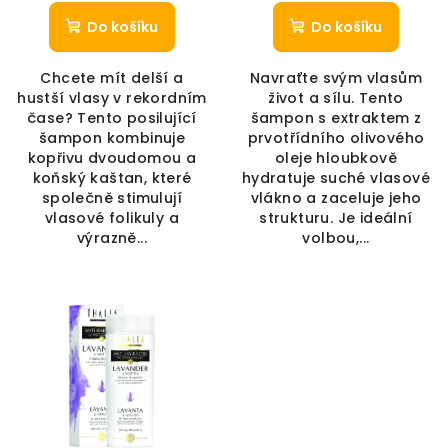
Do košíku
Do košíku
Chcete mít delší a
Navraťte svým vlasům
hustší vlasy v rekordním
život a sílu. Tento
čase? Tento posilující
šampon s extraktem z
šampon kombinuje
prvotřídního olivového
kopřivu dvoudomou a
oleje hloubkově
koňský kaštan, které
hydratuje suché vlasové
společně stimulují
vlákno a zaceluje jeho
vlasové folikuly a
strukturu. Je ideální
výrazně...
volbou,...