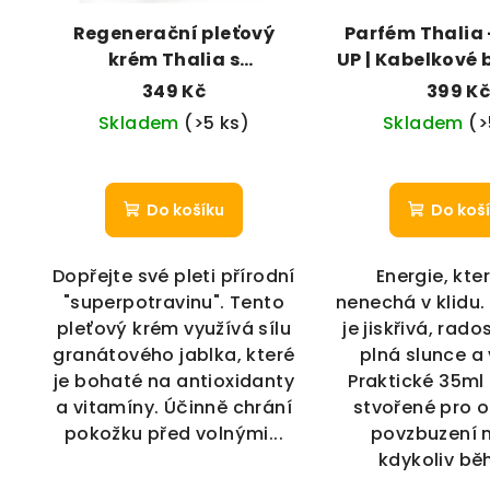
Regenerační pleťový
Parfém Thalia 
krém Thalia s
UP | Kabelkové 
granátovým jablkem
ml)
349 Kč
399 K
(250 ml)
Skladem
(>5 ks)
Skladem
(>
Do košíku
Do koš
Dopřejte své pleti přírodní
Energie, kte
"superpotravinu". Tento
nenechá v klidu. 
pleťový krém využívá sílu
je jiskřivá, rad
granátového jablka, které
plná slunce a v
je bohaté na antioxidanty
Praktické 35ml 
a vitamíny. Účinně chrání
stvořené pro 
pokožku před volnými...
povzbuzení 
kdykoliv bě