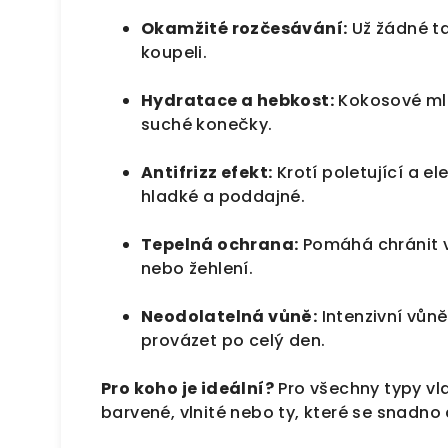
Okamžité rozčesávání:
Už žádné ta
koupeli.
Hydratace a hebkost:
Kokosové mlé
suché konečky.
Antifrizz efekt:
Krotí poletující a el
hladké a poddajné.
Tepelná ochrana:
Pomáhá chránit v
nebo žehlení.
Neodolatelná vůně:
Intenzivní vůn
provázet po celý den.
Pro koho je ideální?
Pro všechny typy vl
barvené, vlnité nebo ty, které se snadno 