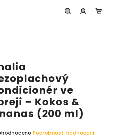
Hledat
Přihlášení
Nákupní koš
halia
ezoplachový
ondicionér ve
preji – Kokos &
nanas (200 ml)
měrné hodnocení produktu je 0,0 z 5 hvězdiček.
ohodnoceno
Podrobnosti hodnocení