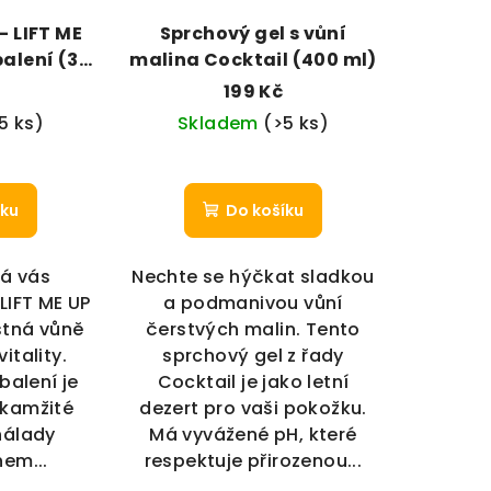
– LIFT ME
Sprchový gel s vůní
balení (35
malina Cocktail (400 ml)
č
199 Kč
5 ks)
Skladem
(>5 ks)
íku
Do košíku
rá vás
Nechte se hýčkat sladkou
LIFT ME UP
a podmanivou vůní
ostná vůně
čerstvých malin. Tento
itality.
sprchový gel z řady
balení je
Cocktail je jako letní
okamžité
dezert pro vaši pokožku.
nálady
Má vyvážené pH, které
hem...
respektuje přirozenou...