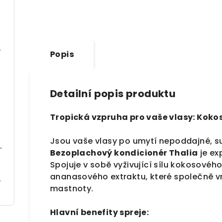
oap (150 g)
Popis
Detailní popis produktu
(250 ml)
Tropická vzpruha pro vaše vlasy: Koko
Jsou vaše vlasy po umytí nepoddajné, s
| Regenerace & Ochrana (150 ml)
Bezoplachový kondicionér Thalia
je ex
Spojuje v sobě vyživující sílu kokosového
ananasového extraktu, které společně vr
obnovu (300 ml)
mastnoty.
Hlavní benefity spreje: