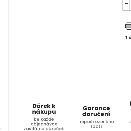
−
Ti
Dárek k
Garance
nákupu
doručení
ke každé
nepoškozeného
objednávce
zboží
zasíláme dáreček