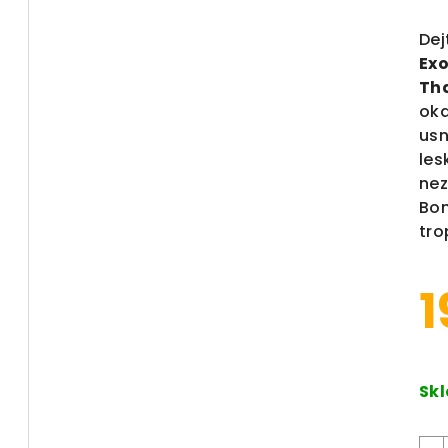
De
Exo
Th
oka
usn
les
nez
Bon
tro
1
Měr
Sk