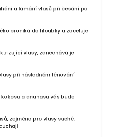
hání a lámání vlasů při česání po
ko proniká do hloubky a zaceluje
ektrizující vlasy, zanechává je
lasy při následném fénování
ě kokosu a ananasu vás bude
asů, zejména pro vlasy suché,
cuchají.