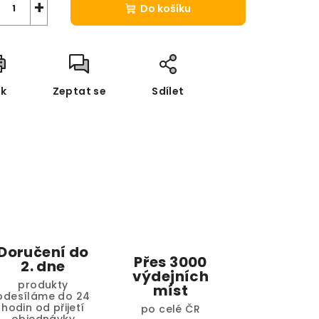
+
Do košíku
sk
Zeptat se
Sdílet
Doručení do
Přes 3000
2. dne
výdejních
produkty
míst
odesíláme do 24
hodin od přijetí
po celé ČR