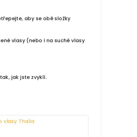
třepejte, aby se obě složky
šené vlasy (nebo i na suché vlasy
k, jak jste zvyklí.
o vlasy Thalia