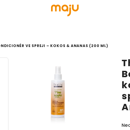
NDICIONÉR VE SPREJI – KOKOS & ANANAS (200 ML)
T
B
k
s
A
Prů
Ne