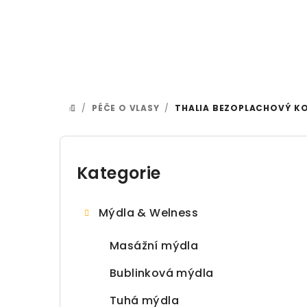
Přejít na obsah
/
PÉČE O VLASY
/
THALIA BEZOPLACHOVÝ KO
DOMŮ
Postranní panel
Kategorie
Přeskočit kategorie
Mýdla & Welness
Masážní mýdla
Bublinková mýdla
Tuhá mýdla