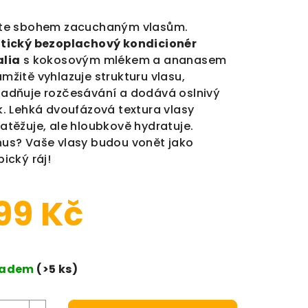
jte sbohem zacuchaným vlasům.
tický bezoplachový kondicionér
alia
s kokosovým mlékem a ananasem
mžitě vyhlazuje strukturu vlasu,
adňuje rozčesávání a dodává oslnivý
k. Lehká dvoufázová textura vlasy
atěžuje, ale hloubkově hydratuje.
us? Vaše vlasy budou vonět jako
pický ráj!
99 Kč
ná cena:
ladem
(>5 ks)