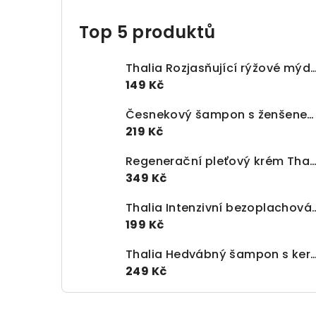
Top 5 produktů
Thalia Rozjasňující rýžové mýdlo – Rice S
149 Kč
Česnekový šampon s ženšenem proti vypadávání vlasů (300 ml)
219 Kč
Regenerační pleťový krém Thalia s granátovým jablkem 
349 Kč
Thalia Intenzivní bezoplachová maska na vlasy 
199 Kč
Thalia Hedvábný šampon s keratinem – Pro hloubkovou 
249 Kč