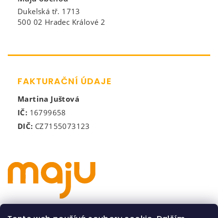
Dukelská tř. 1713
500 02 Hradec Králové 2
FAKTURAČNÍ ÚDAJE
Martina Juštová
IČ:
16799658
DIČ:
CZ7155073123
Všeobecné obchodní podmínky