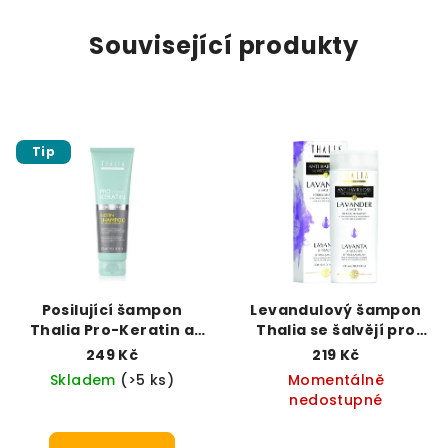
Související produkty
Tip
Posilující šampon
Levandulový šampon
Thalia Pro-Keratin a
Thalia se šalvějí pro
Biotin (300 ml)
zklidnění pokožky (300
249 Kč
219 Kč
ml)
Skladem
(>5 ks)
Momentálně
nedostupné