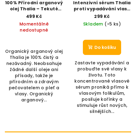
100% Přírodní arganový
Intenzivní sérum Thalia
olej Thalia – Tekuté
proti vypadávání vlasů
zlato z Maroka
(100 ml)
499 Kč
299 Kč
Momentálně
Skladem
(>5 ks)
nedostupné
Do košíku
Organický arganový olej
Thalia je 100% čistý a
Zastavte vypadávání a
nezávadný. Neobsahuje
probuďte své vlasy k
žádné další oleje ani
životu. Toto
přísady, takže je
koncentrované vlasové
přírodním a zdravým
sérum proniká přímo k
pečovatelem o pleť a
vlasovým folikulům,
vlasy. Organický
posiluje kořínky a
arganový...
stimuluje růst nových,
silnějších...
Zápatí