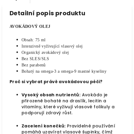
Detailní popis produktu
AVOKÁDOVÝ OLEJ
Obsah: 75 ml
Intenzivně vyživující vlasový olej
Organický avokádový olej
Bez SLES/SLS
Bez parabenů
Bohatý na omega-3 a omega-9 mastné kyseliny
Proč si vybrat právě avokádovou péči?
Vysoký obsah nutrientů:
Avokádo je
přirozeně bohaté na draslík, lecitin a
vitamíny, které vyživují vlasové folikuly a
podporují zdravý růst.
Zacelení konečků:
Pravidelné používání
pomáhá uzavírat vlasové šupinky, čímž