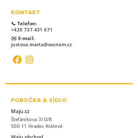
KONTAKT
📞 Telefon:
+420 737 431 671
✉️ E-mail:
justova.marta@seznam.cz
POBOČKA & SÍDLO
Maju.cz
Štefánikova 310/8
500 11 Hradec Králové
Maju obchod