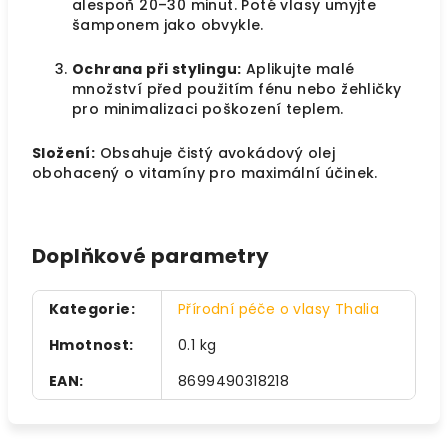
alespoň 20–30 minut. Poté vlasy umyjte
šamponem jako obvykle.
Ochrana při stylingu:
Aplikujte malé
množství před použitím fénu nebo žehličky
pro minimalizaci poškození teplem.
Složení:
Obsahuje čistý avokádový olej
obohacený o vitamíny pro maximální účinek.
Doplňkové parametry
Kategorie
:
Přírodní péče o vlasy Thalia
Hmotnost
:
0.1 kg
EAN
:
8699490318218