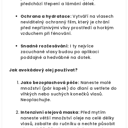
předchází třepení a lámání délek.
Ochrana a hydratace:
Vytváří na vlasech
neviditelný ochranný film, který je chrání
před nepříznivými vlivy prostředí a horkým
vzduchem při fénování.
Snadné rozčesávání:
I ty nejvíce
zacuchané vlasy budou po aplikaci
poddajné a hedvábné na dotek.
Jak avokádový olej používat?
Jako bezoplachová péče:
Naneste malé
množství (pár kapek) do dlaní a vetřete do
vlhkých nebo suchých konečků vlasů.
Neoplachujte.
Intenzivní olejová maska:
Před mytím
naneste větší množství oleje na celé délky
vlasů, zabalte do ručníku a nechte působit