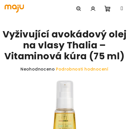
Přejít na obsah
Nákupn
Hledat
Přihlášení
Vyživující avokádový olej
na vlasy Thalia –
Vitaminová kúra (75 ml)
Průměrné hodnocení produktu je 0,0 z 5 hvězdiče
Neohodnoceno
Podrobnosti hodnocení