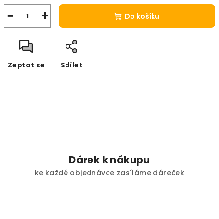
−
+
Do košíku
Zeptat se
Sdílet
Dárek k nákupu
ke každé objednávce zasíláme dáreček