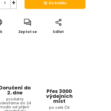
+
Do košíku
sk
Zeptat se
Sdílet
Doručení do
Přes 3000
2. dne
výdejních
produkty
míst
odesíláme do 24
hodin od přijetí
po celé ČR