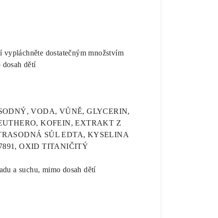
čí vypláchněte dostatečným množstvím
 dosah dětí
ODNÝ, VODA, VŮNĚ, GLYCERIN,
EUTHERO, KOFEIN, EXTRAKT Z
RASODNÁ SŮL EDTA, KYSELINA
91, OXID TITANIČITÝ
adu a suchu, mimo dosah dětí