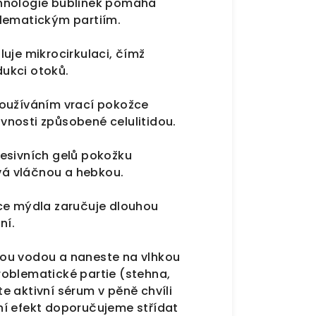
hnologie bublinek pomáhá
lematickým partiím.
luje mikrocirkulaci, čímž
ukci otoků.
oužíváním vrací pokožce
nosti způsobené celulitidou.
resivních gelů pokožku
ává vláčnou a hebkou.
ce mýdla zaručuje dlouhou
ní.
ou vodou a naneste na vlhkou
roblematické partie (stehna,
te aktivní sérum v pěně chvíli
ní efekt doporučujeme střídat