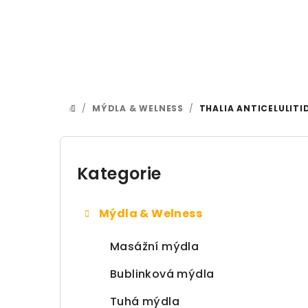
Přejít na obsah
/
MÝDLA & WELNESS
/
THALIA ANTICELULITI
DOMŮ
Postranní panel
Kategorie
Přeskočit kategorie
Mýdla & Welness
Masážní mýdla
Bublinková mýdla
Tuhá mýdla