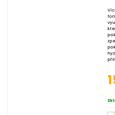
Víc
fo
vyu
kte
pok
zpe
pok
hyd
pří
1
Měr
Sk