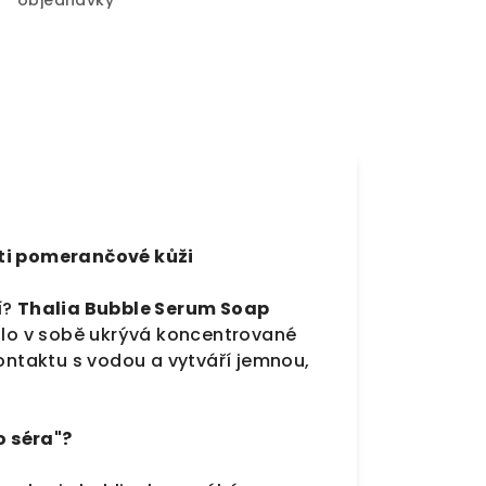
objednávky
oti pomerančové kůži
í?
Thalia Bubble Serum Soap
ýdlo v sobě ukrývá koncentrované
 kontaktu s vodou a vytváří jemnou,
o séra"?