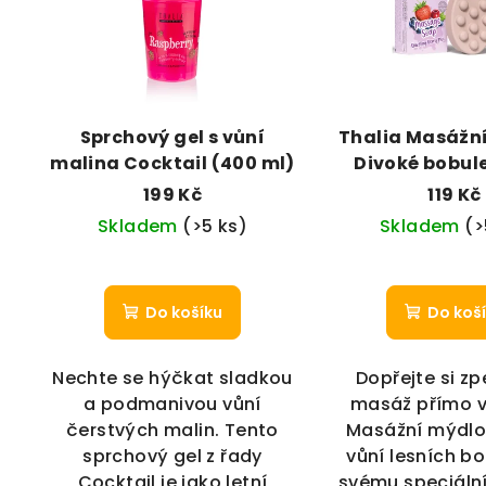
Sprchový gel s vůní
Thalia Masážn
malina Cocktail (400 ml)
Divoké bobule
199 Kč
119 Kč
Skladem
(>5 ks)
Skladem
(>
Do košíku
Do koš
Nechte se hýčkat sladkou
Dopřejte si zp
a podmanivou vůní
masáž přímo v
čerstvých malin. Tento
Masážní mýdlo 
sprchový gel z řady
vůní lesních bo
Cocktail je jako letní
svému speciáln