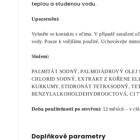
teplou a studenou vodu.
Upozornění:
Vyhněte se kontaktu s očima. V případě zasažení o
vody. Pouze k vnějšímu použité. Uchovávejte mimo
Složení:
PALMITÁT SODNÝ, PALMOJÁDROVÝ OLEJ S
CHLORID SODNÝ, EXTRAKT Z KOŘENE EL
KURKUMY, ETIDRONÁT TETRASODNÝ, TET
BENZYLALKOHOLDEHYDROOCTOVÁ, CI 778
Doba použitelnosti po otevření:
12 měsíců – v chl
Doplňkové parametry