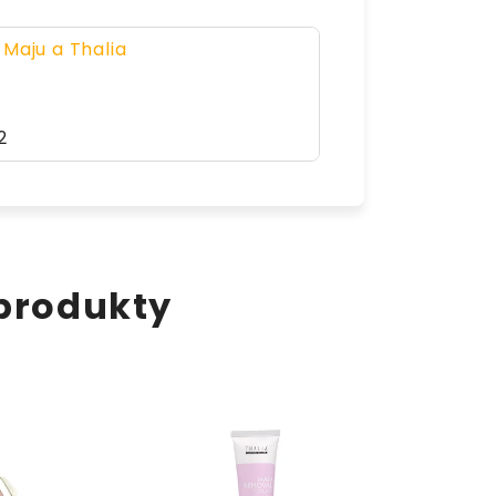
 Maju a Thalia
2
 produkty