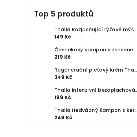
Top 5 produktů
Thalia Rozjasňující rýžové mýdlo – Rice S
149 Kč
Česnekový šampon s ženšenem proti vypadávání vlasů (300 ml)
219 Kč
Regenerační pleťový krém Thalia s granátovým jablkem 
349 Kč
Thalia Intenzivní bezoplachová maska na vlasy 
199 Kč
Thalia Hedvábný šampon s keratinem – Pro hloubkovou 
249 Kč