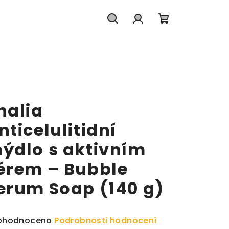
Hledat
Přihlášení
Nákupní koš
halia
nticelulitidní
ýdlo s aktivním
érem – Bubble
erum Soap (140 g)
měrné hodnocení produktu je 0,0 z 5 hvězdiček.
ohodnoceno
Podrobnosti hodnocení