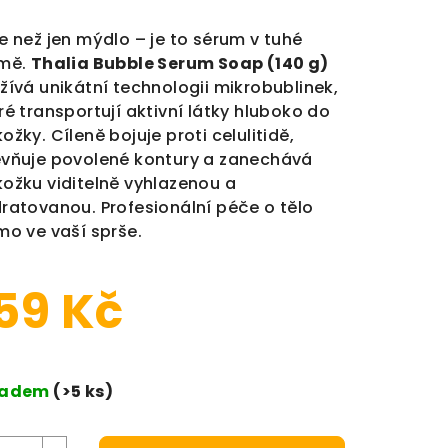
e než jen mýdlo – je to sérum v tuhé
rmě.
Thalia Bubble Serum Soap (140 g)
žívá unikátní technologii mikrobublinek,
ré transportují aktivní látky hluboko do
ožky. Cíleně bojuje proti celulitidě,
vňuje povolené kontury a zanechává
ožku viditelně vyhlazenou a
ratovanou. Profesionální péče o tělo
mo ve vaší sprše.
59 Kč
ná cena:
ladem
(>5 ks)