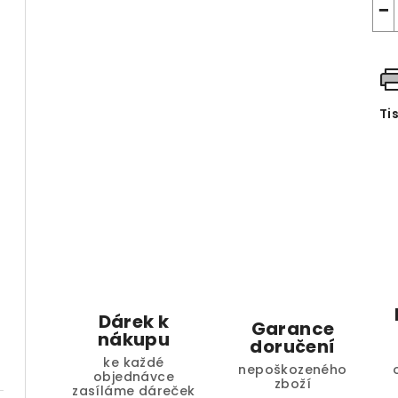
−
Ti
Dárek k
Garance
nákupu
doručení
ke každé
nepoškozeného
objednávce
zboží
zasíláme dáreček