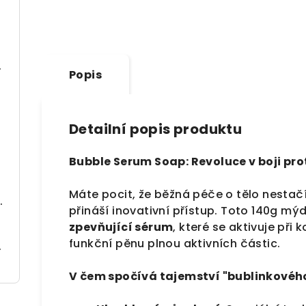
oap (150 g)
Popis
Detailní popis produktu
(250 ml)
Bubble Serum Soap: Revoluce v boji pr
Máte pocit, že běžná péče o tělo nestač
| Regenerace & Ochrana (150 ml)
přináší inovativní přístup. Toto 140g m
zpevňující sérum
, které se aktivuje při
funkční pěnu plnou aktivních částic.
obnovu (300 ml)
V čem spočívá tajemství "bublinkovéh