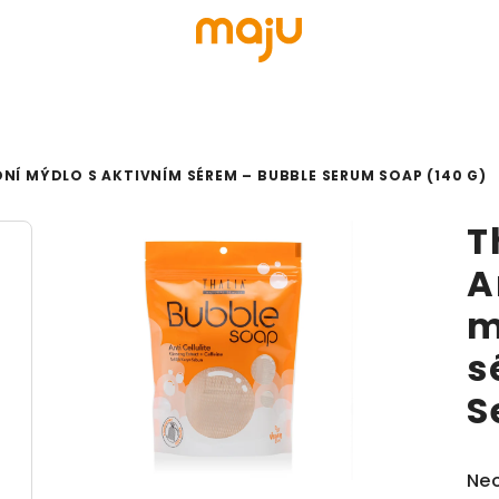
DNÍ MÝDLO S AKTIVNÍM SÉREM – BUBBLE SERUM SOAP (140 G)
T
A
m
s
S
Prů
Ne