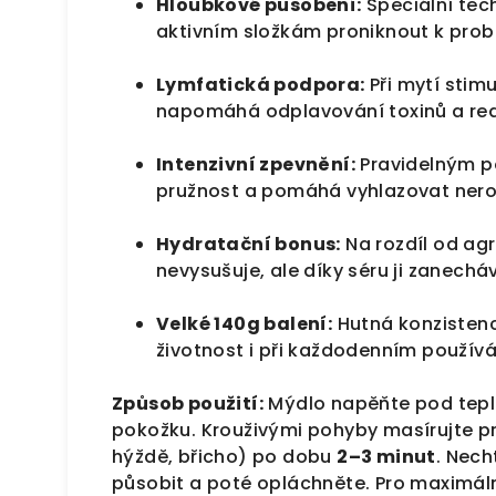
Hloubkové působení:
Speciální tec
aktivním složkám proniknout k prob
Lymfatická podpora:
Při mytí stimu
napomáhá odplavování toxinů a red
Intenzivní zpevnění:
Pravidelným p
pružnost a pomáhá vyhlazovat nerov
Hydratační bonus:
Na rozdíl od ag
nevysušuje, ale díky séru ji zanech
Velké 140g balení:
Hutná konzisten
životnost i při každodenním používá
Způsob použití:
Mýdlo napěňte pod tepl
pokožku. Krouživými pohyby masírujte p
hýždě, břicho) po dobu
2–3 minut
. Nech
působit a poté opláchněte. Pro maximál