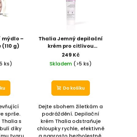
í mýdlo –
Thalia Jemný depilační
 (110 g)
krém pro citlivou
pokožku
249 Kč
5 ks)
Skladem
(>5 ks)
íku
Do košíku
evňující
Dejte sbohem žiletkám a
e sprše.
podráždění. Depilační
Thalia s
krém Thalia odstraňuje
bulí díky
chloupky rychle, efektivně
ímu tvaru
a naprosto bezbolestně.